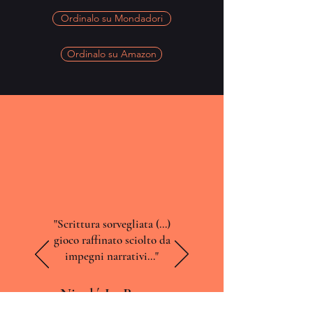
Ordinalo su Mondadori
Ordinalo su Amazon
"Scrittura sorvegliata (...)
gioco raffinato sciolto da
impegni narrativi..."
Nicoló La Rocca,
Liberazione