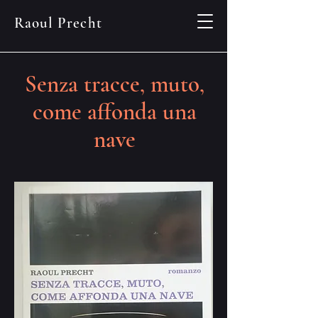
Raoul Precht
Senza tracce, muto,
come affonda una
nave