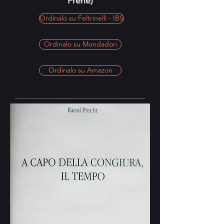
Frene)
Ordinalo su Feltrinelli - IBS
Ordinalo su Mondadori
Ordinalo su Amazon