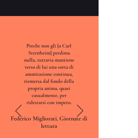
Precht non gli [a Carl
Sternheim] perdona
nulla, tuttavia mantiene
verso di lui una sorta di
ammirazione continua,
riemersa dal fondo della
propria anima, quasi
casualmente, per
ridestarsi con impeto.
Federico Migliorati, Giornate di
lettura