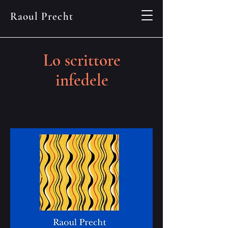
Raoul Precht
Lo scrittore
infedele