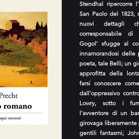
Stendhal ripercorre l
San Paolo del 1823, 
nuovi dettagli 
corresponsabile di 
Gogol’ sfugge al co
innamorandosi delle 
poeta, tale Belli; un 
approfitta della lon
farsi conoscere come
dall’oppressivo cont
Lowry, sotto i fumi
l’avventore di un ba
girovaga liberamente p
gentili fantasmi; Jo