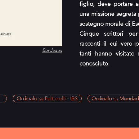
figlio, deve portare 
una missione segreta p
sostegno morale di Esc
Cinque scrittori p
racconti il cui vero 
Bordeaux
tanti hanno visitat
conosciuto.
Ordinalo su Feltrinelli - IBS
Ordinalo su Mondad