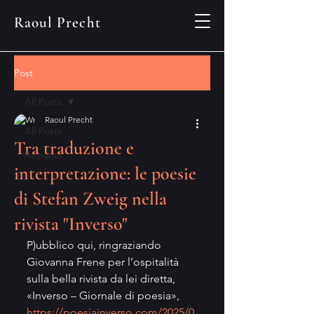
Raoul Precht
Post
All Posts
Raoul Precht
All Posts
Tra traduzione e
Annunci
interpretazione: le poesie
di Stefan Zweig nella
rivista "Inverso"
P)ubblico qui, ringraziando 
Giovanna Frene per l’ospitalità 
sulla bella rivista da lei diretta, 
«Inverso – Giornale di poesia», 
https://poesiainverso.com/2025/0