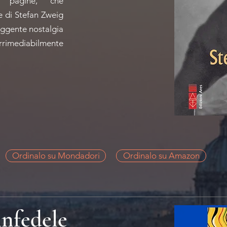
 pagine, che
re di Stefan Zweig
uggente nostalgia
irrimediabilmente
Ordinalo su Mondadori
Ordinalo su Amazon
infedele