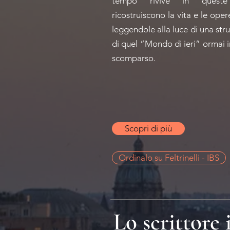
tempo rivive in queste
ricostruiscono la vita e le ope
leggendole alla luce di una str
di quel “Mondo di ieri” ormai 
scomparso.
Scopri di più
Ordinalo su Feltrinelli - IBS
Lo scrittore 