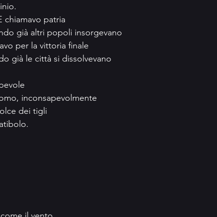
inio.
				E chiamavo patria
do già altri popoli insorgevano
vo per la vittoria finale
do già le città si dissolvevano
lpevole
uomo, inconsapevolmente
lce dei tigli
atibolo.
i come il vento