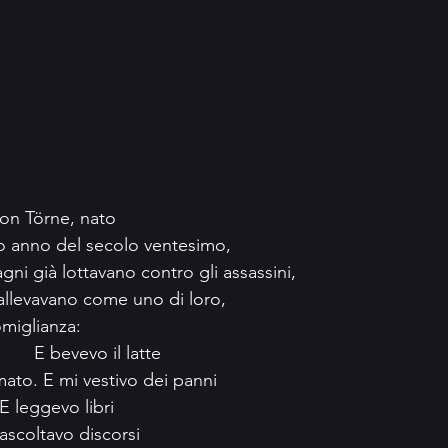
Von Törne, nato
o anno del secolo ventesimo,
ni già lottavano contro gli assassini,
 allevavano come uno di loro,
miglianza:
					E bevevo il latte
mato. E mi vestivo dei panni
. E leggevo libri
 ascoltavo discorsi