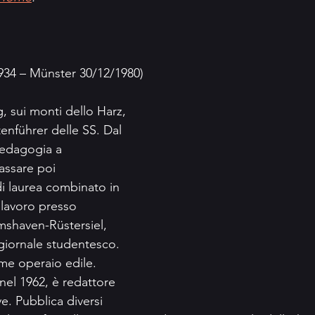
934 – Münster 30/12/1980)
 sui monti dello Harz, 
tenführer delle SS. Dal 
pedagogia a 
assare poi 
di laurea combinato in 
 lavoro presso 
lmshaven-Rüstersiel, 
 giornale studentesco. 
me operaio edile. 
 nel 1962, è redattore 
ve. Pubblica diversi 