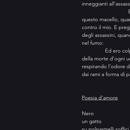
inneggianti all’assass
questo macello, quan
contro il mio. E prega
degli assassini, quan
nel fumo:
		Ed ero co
della morte d’ogni 
respirando l’odore do
dai rami a forma di p
Poesia d’amore
Nero
un gatto
su polpastrelli soffic