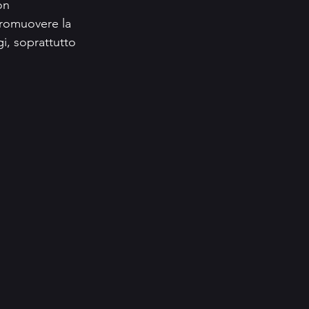
on 
promuovere la 
i, soprattutto 