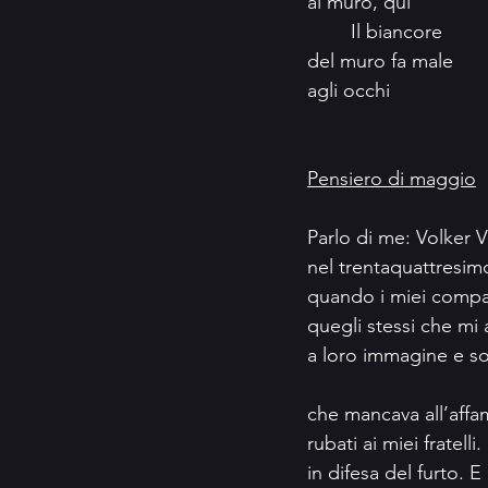
al muro, qui
	Il biancore
del muro fa male
agli occhi
Pensiero di maggio
Parlo di me: Volker 
nel trentaquattresim
quando i miei compag
quegli stessi che mi
a loro immagine e so
che mancava all’affa
rubati ai miei fratelli
in difesa del furto. E