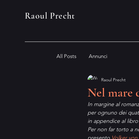
Raoul Precht
All Posts
Annunci
Raoul Precht
Nel mare d
In margine al roman
per ognuno dei quatt
in appendice al libro e
Per non far torto a n
presento 
Volker von